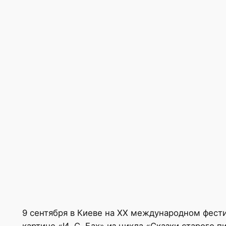
9 сентября в Киеве на XX международном фес
картине «И. С. Бах» из цикла «Сказки старого 